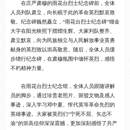
在庄严肃穆的雨花台烈士纪念碑前，全体
人员列队肃立，向长眠于此的革命英烈默哀致
敬。纪念碑巍然矗立，“雨花台烈士纪念碑”镏金
大字在阳光映照下熠熠生辉。大家列队整齐、
肃立默哀，向为民族独立与人民解放事业英勇
献身的英烈致以崇高敬意。随后，全体人员缓
步绕行纪念碑，在肃穆氛围中缅怀英烈，感悟
不朽精神力量。
在雨花台烈士纪念馆，全体人员跟随讲解
员的脚步，通过珍贵老照片、斑驳文物及感人
事迹，深入学习邓中夏、恽代英等革命先烈的
英雄事迹。大家被英烈们“宁死不屈、矢志不
渝”的崇高信仰深深震撼，更加深刻感悟了共产