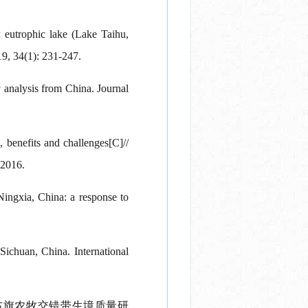
 eutrophic lake (Lake Taihu,
19, 34(1): 231-247.
y analysis from China. Journal
 benefits and challenges[C]//
 2016.
Ningxia, China: a response to
Sichuan, China. International
右旗农牧交错带生境质量研