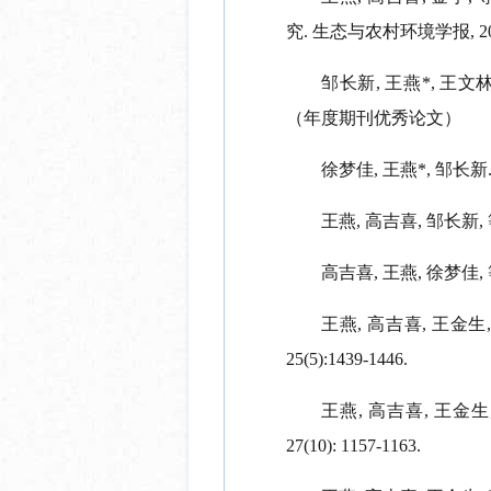
究
.
生态与农村环境学报
, 
邹长新
,
王燕
*,
王文
（年度期刊优秀论文）
徐梦佳
,
王燕
*,
邹长新
王燕
,
高吉喜
,
邹长新
,
高吉喜
,
王燕
,
徐梦佳
,
王燕
,
高吉喜
,
王金生
25(5):1439-1446.
王燕
,
高吉喜
,
王金生
27(10): 1157-1163.