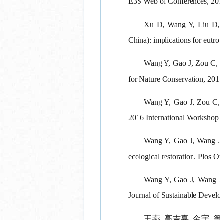
E3S Web of Conferences, 201
Xu D, Wang Y, Liu D, et
China): implications for eut
Wang Y, Gao J, Zou C, et
for Nature Conservation, 201
Wang Y, Gao J, Zou C, e
2016 International Workshop
Wang Y, Gao J, Wang J, 
ecological restoration. Plos 
Wang Y, Gao J, Wang J, 
Journal of Sustainable Deve
王燕
,
高吉喜
,
金宇
,