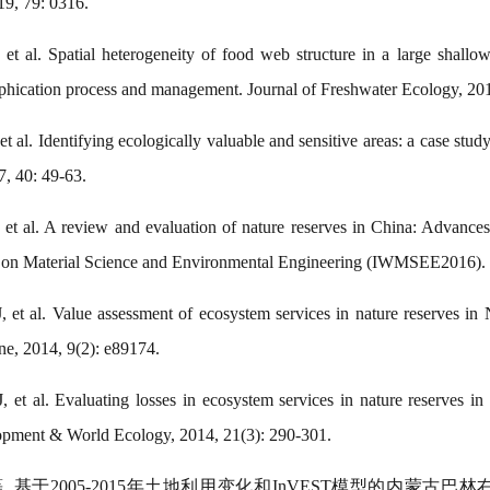
9, 79: 0316.
 al. Spatial heterogeneity of food web structure in a large shallow
rophication process and management. Journal of Freshwater Ecology, 20
 al. Identifying ecologically valuable and sensitive areas: a case stud
7, 40: 49-63.
t al. A review and evaluation of nature reserves in China: Advances,
 on Material Science and Environmental Engineering (IWMSEE2016).
et al. Value assessment of ecosystem services in nature reserves in 
One, 2014, 9(2): e89174.
et al. Evaluating losses in ecosystem services in nature reserves in 
lopment & World Ecology, 2014, 21(3): 290-301.
等
.
基于
2005-2015
年土地利用变化和
InVEST
模型的内蒙古巴林