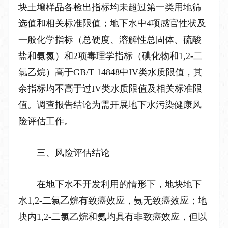
块土壤样品各检出指标均未超过第一类用地筛
选值和相关标准限值；地下水中
4
项感官性状及
一般化学指标（总硬度、溶解性总固体、硫酸
盐和氨氮）和
2
项毒理学指标（碘化物和
1,2-
二
氯乙烷）高于
GB/T 14848
中
IV
类水质限值，其
余指标均不高于过
IV
类水质限值及相关标准限
值。调查报告结论为需开展地下水污染健康风
险评估工作。
三、风险评估结论
在地下水不开发利用的情形下，地块地下
水
1,2-
二氯乙烷有致癌效应，氨无致癌效应；地
块内
1,2-
二氯乙烷和氨均具有非致癌效应，但以