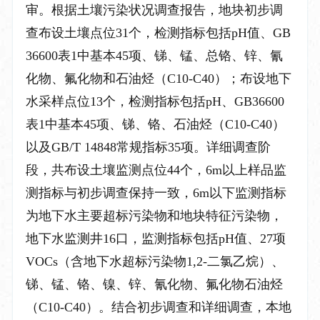
审。根据土壤污染状况调查报告，地块初步调
查布设土壤点位
31
个，检测指标包括
pH
值、
GB
36600
表
1
中基本
45
项、锑、锰、总铬、锌、氰
化物、氟化物和石油烃（
C10-C40
）；布设地下
水采样点位
13
个，检测指标包括
pH
、
GB36600
表
1
中基本
45
项、锑、铬、石油烃（
C10-C40
）
以及
GB/T 14848
常规指标
35
项。详细调查阶
段，共布设土壤监测点位
44
个，
6m
以上样品监
测指标与初步调查保持一致，
6m
以下监测指标
为地下水主要超标污染物和地块特征污染物，
地下水监测井
16
口，监测指标包括
pH
值、
27
项
VOCs
（含地下水超标污染物
1,2-
二氯乙烷）、
锑、锰、铬、镍、锌、氰化物、氟化物石油烃
（
C10-C40
）。结合初步调查和详细调查，本地