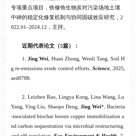
专项重点项目，铁修饰生物炭对污染场地土壤
中砷的稳定化修复机制与协同固碳效应研究，
2
022.01
–
2024.12
，主持。
近期代表
论文（
5
篇）
：
1.
Jing Wei
, Huan Zhong, Wenli Tang. Soil H
g re-emissions erode control efforts.
Science
,
2025
,
aed0788.
2.
Leizhen Rao, Lingya Kong, Lina Wang, Lu
Yang, Ying Liu, Shaopo Deng,
Jing Wei
*. Bacteria
-inoculated biochar boosts copper immobilization a
nd carbon sequestration via microbial restructuring
and pH regulation.
Eco-Environment & Health
, 2