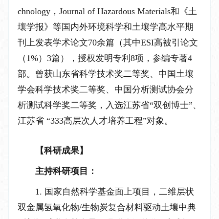
chnology
，
Journal of Hazardous Materials
和《土
壤学报》
等国内外环境科学和土壤学高水平期
刊上发表学术论文
70
余篇（其中
ESI
高被引论文
（
1%
）
3
篇），
授权发明专利
8
项，参编专著
4
部。曾获
山东省科学技术奖二等奖、
中国土壤
学会科学技术奖二等奖
、中国分析测试协会分
析测试科学奖二等奖
，入选
江苏省
“双创博士”、
江苏省 “
333
高层次人才培养工程”对象
。
【科研成果】
主持科研
项目：
1.
国家自然科学基金面上项目，二维层状
双金属氢氧化物
/
生物炭复合材料驱动土壤中典