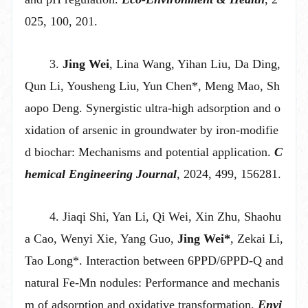
025, 100, 201.
3.
Jing Wei
, Lina Wang, Yihan Liu, Da Ding,
Qun Li, Yousheng Liu, Yun Chen
*
, Meng Mao, Sh
aopo Deng. Synergistic ultra-high adsorption and o
xidation of arsenic in groundwater by iron-modifie
d biochar: Mechanisms and potential application.
C
hemical Engineering Journal
, 2024, 499, 156281.
4.
Jiaqi Shi, Yan Li, Qi Wei, Xin Zhu, Shaohu
a Cao, Wenyi Xie, Yang Guo,
Jing Wei*
, Zekai Li,
Tao Long*. Interaction between 6PPD/6PPD-Q and
natural Fe-Mn nodules: Performance and mechanis
m of adsorption and oxidative transformation.
Envi