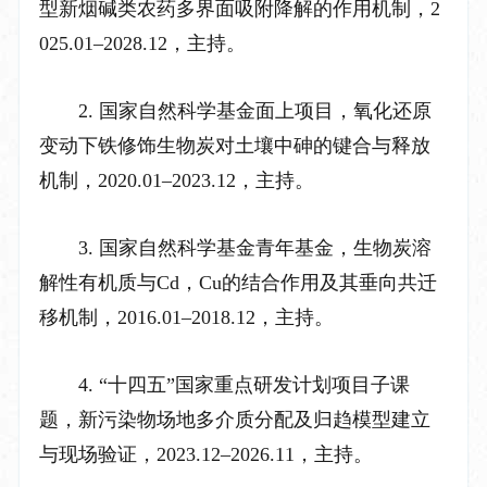
型新烟碱类农药多界面吸附降解的作用机制，
2
025.01
–
2028.12
，主持。
2.
国家自然科学基金面上项目，氧化还原
变动下铁修饰生物炭对土壤中砷的键合与释放
机制，
2020.01
–
2023.12
，主持。
3.
国家自然科学基金青年基金，生物炭溶
解性有机质与
Cd
，
Cu
的结合作用及其垂向共迁
移机制，
2016.01
–
2018.12
，主持。
4.
“
十
四
五
”
国家重点研发
计划
项目子课
题，新污染物场地多介质分配及归趋模型建立
与现场验证，
2023.12
–
2026.11
，主持。