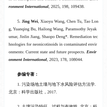
ronment International
, 2025, 198, 109438.
5.
Jing Wei
, Xiaoyu Wang, Chen Tu, Tao Lon
g, Yuanqing Bu, Hailong Wang, Paramsothy Jeyak
umar, Jinlin Jiang, Shaopo Deng*. Remediation tec
hnologies for neonicotinoids in contaminated envir
onments: Current state and future prospects.
Envir
onment International
, 2023, 178
,
108044.
参编专著：
1.
污染场地土壤与地下水风险评估方法学
.
北京：科学出版社，
2017.
2.
土壤污染特征、过程与有效性
.
北京：科