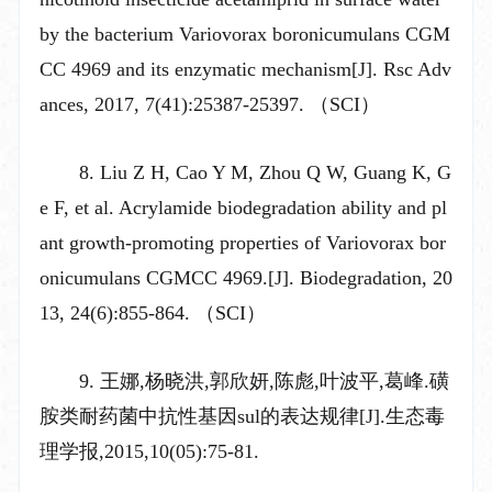
by the bacterium Variovorax boronicumulans CGM
CC 4969 and its enzymatic mechanism[J]. Rsc Adv
ances, 2017, 7(41):25387-25397. （SCI）
8. Liu Z H, Cao Y M, Zhou Q W, Guang K, G
e F, et al. Acrylamide biodegradation ability and pl
ant growth-promoting properties of Variovorax bor
onicumulans CGMCC 4969.[J]. Biodegradation, 20
13, 24(6):855-864. （SCI）
9. 王娜,杨晓洪,郭欣妍,陈彪,叶波平,葛峰.磺
胺类耐药菌中抗性基因sul的表达规律[J].生态毒
理学报,2015,10(05):75-81.