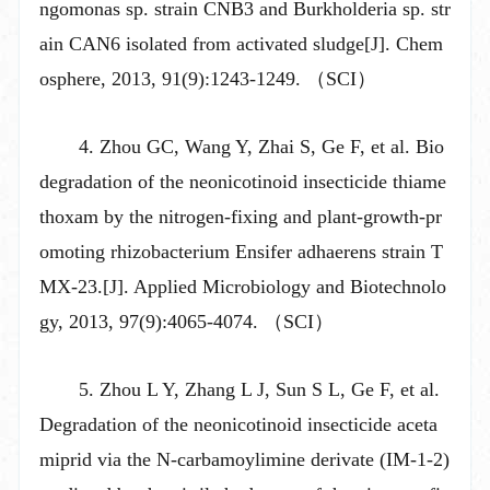
ngomonas sp. strain CNB3 and Burkholderia sp. str
ain CAN6 isolated from activated sludge[J]. Chem
osphere, 2013, 91(9):1243-1249. （SCI）
4. Zhou GC, Wang Y, Zhai S, Ge F, et al. Bio
degradation of the neonicotinoid insecticide thiame
thoxam by the nitrogen-fixing and plant-growth-pr
omoting rhizobacterium Ensifer adhaerens strain T
MX-23.[J]. Applied Microbiology and Biotechnolo
gy, 2013, 97(9):4065-4074. （SCI）
5. Zhou L Y, Zhang L J, Sun S L, Ge F, et al.
Degradation of the neonicotinoid insecticide aceta
miprid via the N-carbamoylimine derivate (IM-1-2)