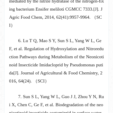
mediated by the nitrile hydratase of the nitrogen-fix
ing bacterium Ensifer meliloti CGMCC 7333.[J]. J
Agric Food Chem, 2014, 62(41):9957-9964. （SC
I）
6. Lu T Q, Mao S Y, Sun S L, Yang W L, Ge
F, et al. Regulation of Hydroxylation and Nitroredu
ction Pathways during Metabolism of the Neonicoti
noid Insecticide Imidacloprid by Pseudomonas puti
da[J]. Journal of Agricultural & Food Chemistry, 2
016, 64(24). （SCI）
7. Sun S L, Yang W L, Guo J J, Zhou Y N, Ru
i X, Chen C, Ge F, et al. Biodegradation of the neo
nicotinoid insecticide acetamiprid in surface water