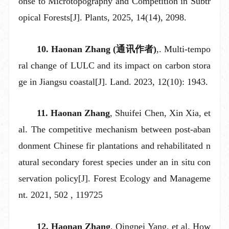
onse to Microtopography and Competition in Subtr
opical Forests[J]. Plants, 2025, 14(
14
)
, 2098.
10
. Haonan Zhang
(通讯作者)
,. Multi-tempo
ral change of LULC and its impact on carbon stora
ge in Jiangsu coastal[J]. Land. 2023, 12(10): 1943.
11.
Haonan Zhang
, Shuifei Chen, Xin Xia, et
al.
The competitive mechanism between post-aban
donment Chinese fir plantations and rehabilitated n
atural secondary forest species under an in situ con
servation policy[J]. Forest Ecology and Manageme
nt. 2021, 502 , 119725
12. Haonan Zhang
, Qingpei Yang, et al.
How