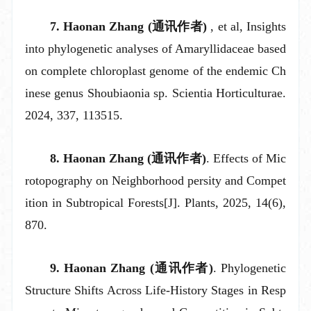
7.
Haonan Zhang
(通讯作者)
, et al, Insights
into phylogenetic analyses of Amaryllidaceae based
on complete chloroplast genome of the
endemic
Ch
inese genus Shoubiaonia sp. Scientia Horticulturae.
2024, 337, 113515.
8.
Haonan Zhang
(通讯作者)
. Effects of Mic
rotopography on Neighborhood persity and Compet
ition in Subtropical Forests[J]. Plants, 2025, 14(6)
,
870
.
9.
Haonan Zhang
(通讯作者)
. Phylogenetic
Structure Shifts Across Life-History Stages in Resp