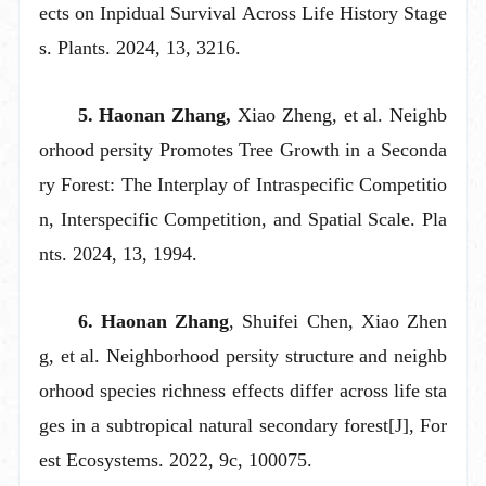
ects on Inpidual Survival Across Life History Stage
s. Plants. 2024, 13, 3216.
5
. Haonan Zhang,
Xiao Zheng,
et al.
Neighb
orhood persity Promotes Tree Growth in a Seconda
ry Forest: The Interplay of Intraspecific Competitio
n, Interspecific Competition, and Spatial Scale. Pla
nts. 2024, 13, 1994.
6
. Haonan Zhang
, Shuifei Chen, Xiao Zhen
g,
et al.
Neighborhood persity structure and neighb
orhood species richness effects differ across life sta
ges in a subtropical natural secondary forest[J], For
est Ecosystems. 202
2
, 9c, 100075.