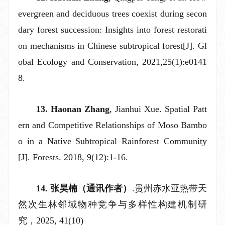
evergreen and deciduous trees coexist during secon
dary forest succession: Insights into forest restorati
on mechanisms in Chinese subtropical forest[J]. Gl
obal Ecology and Conservation, 2021,25(1):e0141
8.
13. Haonan Zhang
, Jianhui Xue. Spatial Patt
ern and Competitive Relationships of Moso Bambo
o in a Native Subtropical Rainforest Community
[J]. Forests. 2018, 9(12):1-16.
14.
张昊楠
（通讯作者）
.
贵州赤水亚热带天
然次生林邻域物种竞争与多样性构建机制研
究，
202
5
,
41
(
10
)