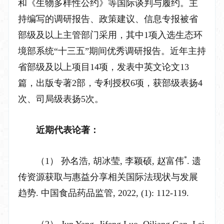
和《生物多样性公约》等国际谈判与履约。主
持编写的调研报告、政策建议、信息专报被省
部级及以上主管部门采用，其中
1项
入选
生态环
境部系统
“十三五”期间优秀调研报告。近年主持
省部级及以上项目14项，发表中英文论文13
篇，出版专著2部，专利授权6项，获部级表扬4
次、司局级表扬5次。
近期代表论著：
*
（1）
孙名浩
,
胡冰莹
,
李颖硕
,
赵富伟
.
遗
传资源获取与惠益分享相关国际
法现状与发展
趋势
.
中国食品药品监管
,
2022, (1): 112-119.
（2）
Jun
Y
ang, Jifeng Luo, Qiliang Gan, Lei