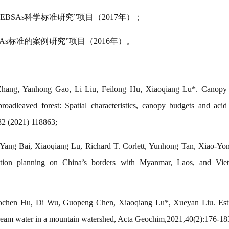
EBSAs科学标准研究”项目（2017年）；
SAs标准的案例研究”项目（2016年）。
hang, Yanhong Gao, Li Liu, Feilong Hu, Xiaoqiang Lu*. Canopy m
broadleaved forest: Spatial characteristics, canopy budgets and acid 
2 (2021) 118863;
Yang Bai, Xiaoqiang Lu, Richard T. Corlett, Yunhong Tan, Xiao-Yon
ion planning on China’s borders with Myanmar, Laos, and Viet
chen Hu, Di Wu, Guopeng Chen, Xiaoqiang Lu*, Xueyan Liu. Estim
 stream water in a mountain watershed, Acta Geochim,2021,40(2):176-