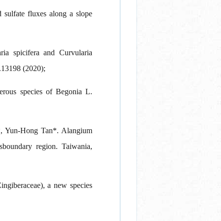
ulfate fluxes along a slope
a spicifera and Curvularia
.13198 (2020);
ous species of Begonia L.
*, Yun-Hong Tan*. Alangium
sboundary region. Taiwania,
ngiberaceae), a new species