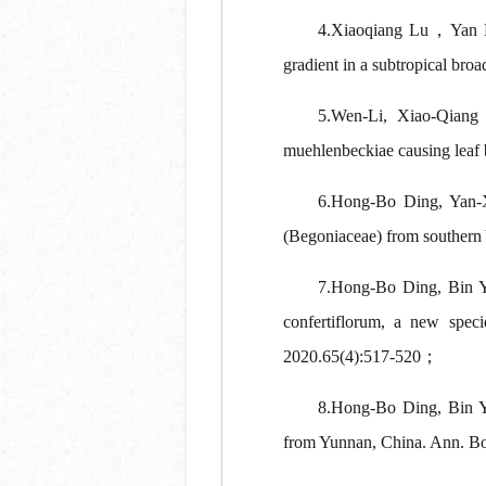
4.Xiaoqiang Lu，Yan Liu
gradient in a subtropical bro
5.Wen-Li, Xiao-Qiang 
muehlenbeckiae causing leaf 
6.Hong-Bo Ding, Yan-
(Begoniaceae) from southern
7.Hong-Bo Ding, Bin 
confertiflorum, a new spec
2020.65(4):517-520；
8.Hong-Bo Ding, Bin Y
from Yunnan, China. Ann. B