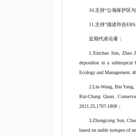
10.主持“公海保护区与
11.主持“描述符合EB
近期代表论著：
1.Xinchao Sun, Zhao Z
deposition in a subtropical 
Ecology and Management. 48
2.Lin-Wang, Bin Yang, 
Rui-Chang Quan. Conservat
2021,35,1797-1808；
3.Zhongcong Sun, Chao
based on stable isotopes of