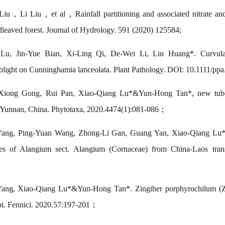
，Li Liu，et al，Rainfall partitioning and associated nitrate and s
adleaved forest. Journal of Hydrology. 591 (2020) 125584;
Lu, Jin-Yue Bian, Xi-Ling Qi, De-Wei Li, Lin Huang*. Curvulari
blight on Cunninghamia lanceolata. Plant Pathology. DOI: 10.1111/ppa
Xiong Gong, Rui Pan, Xiao-Qiang Lu*&Yun-Hong Tan*, new tuber
 Yunnan, China. Phytotaxa, 2020.4474(1):081-086；
Yang, Ping-Yuan Wang, Zhong-Li Gan, Guang Yan, Xiao-Qiang Lu
ies of Alangium sect. Alangium (Cornaceae) from China-Laos tran
ang, Xiao-Qiang Lu*&Yun-Hong Tan*. Zingiber porphyrochilum (Zi
ot. Fennici. 2020.57:197-201；