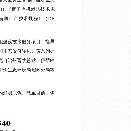
3
）
《糜子有机栽培技术规
有机生产技术规程
》（
DB
地建设技术服务项目，指导
和生态价值转化。
该
系列
标
克自治州畜牧总站、伊犁哈
犁州生态环境局昭苏分局
等
的鲜明底色
。
截至
目前
，伊