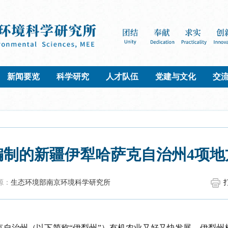
新闻要览
科学研究
人才队伍
党建与文化
交
编制的新疆伊犁哈萨克自治州4项地
源：
生态环境部南京环境科学研究所
克自治州
（
以下简称
“
伊犁州
”
）
有机
农业又好又快
发展
，
伊犁州