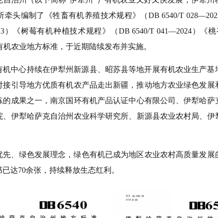
所牵头编制了
《牲畜有机养殖技术规程》（
DB 6540/T 028—202
23
）
《树莓有机种植技术规程》（
DB 6540/T 041—2024
）《
桃
有机农业地方
标准
，
于
近期陆续
发布
并
实施。
有机中心持续在伊犁州新源县、昭苏县等地开展有机农业生产基
对接引导地方优质有机农产品走出新疆，推动地方农业绿色发展
练的
成果之一
，
南京国环有机产品认证中心有限公司、伊犁哈萨
院、伊犁哈萨克自治州农业科学研究所
、
新源县农业农村局、伊
优先、绿色发展理念，绿色
有机
已成为
地区农业农村
高质量发展
书
已达
70
余
张
，
持续释放生态红利。