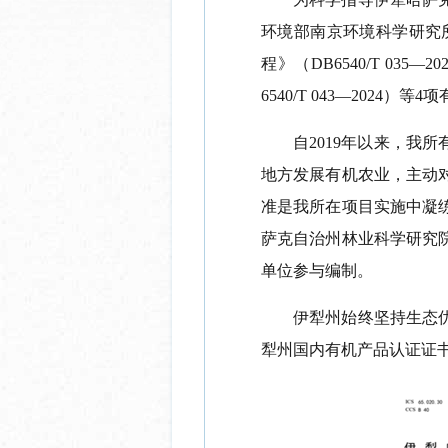
环境部南京环境科学研究
程》（
DB6540/T 035—20
6540/T 04
3
—2024
）
等
4
项
自
2019
年以来，我所
地方发展有机农业，主动
准
是我
所在项目实施中凝
萨克自治州林业科学研究
单位参与编制
。
伊犁州始终坚持生态
犁州国内有机产品认证证