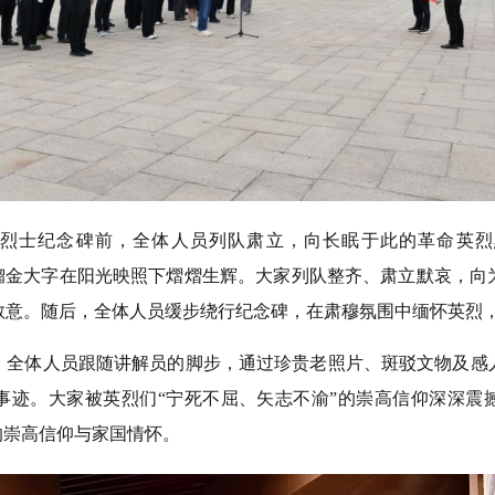
烈士纪念碑前，全体人员列队肃立，向长眠于此的革命英烈
”镏金大字在阳光映照下熠熠生辉。大家列队整齐、肃立默哀，向
敬意。随后，全体人员缓步绕行纪念碑，在肃穆氛围中缅怀英烈
，全体人员跟随讲解员的脚步，通过珍贵老照片、斑驳文物及感
事迹。大家被英烈们“宁死不屈、矢志不渝”的崇高信仰深深震
的崇高信仰与家国情怀。