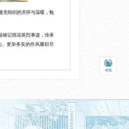
传递党组织的关怀与温暖，勉
远铭记雨花英烈事迹，传承
志、更加务实的作风履职尽
。
举报