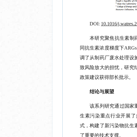
DOI:
10.1016/j.watres.
本研究聚焦抗生素制
同抗生素浓度梯度下
ARGs
调了从制药厂废水处理设
致风险放大的担忧，研究
政策建议获得部长批示。
结论与展望
该系列研究通过国家
生素污染重点行业
开展
了
式
，
构建了
新污染物抗生
了重要的技术支撑。