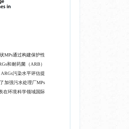
状
MPs
通过构建保护性
RGs
和耐药菌（
ARB
）
中
ARGs
污染水平评估提
了加强污水处理厂
MPs
表在环境科学领域国际