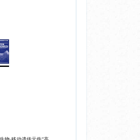
生物
-
移动遗传元件”高