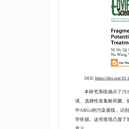
DOI:
https://doi.org/10
本研究系统揭示了污
境、选择性富集耐药菌、
中
ARGs
的污染基线，识
学依据。这些发现凸显了
意义。