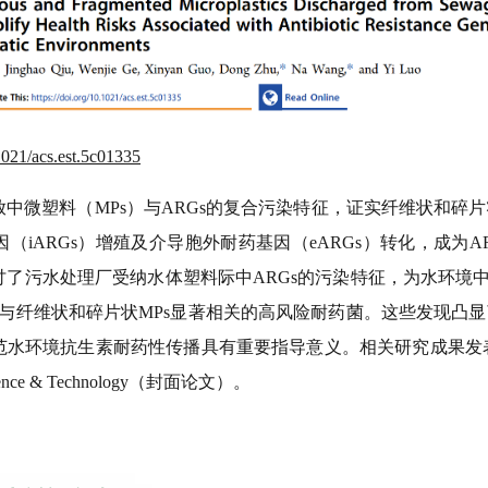
.1021/acs.est.5c01335
放中微塑料（
MPs
）与
ARGs
的复合污染特征，证实纤维状和碎片
因（
iARGs
）增殖及介导胞外耐药基因（
eARGs
）转化，成为
A
讨了污水处理厂受纳水体塑料际中
ARGs
的污染特征，为水环境
与纤维状和碎片状
MPs
显著相关的高风险耐药菌。这些发现凸显
范水环境抗生素耐药性传播具有重要指导意义。相关研究成果发
ence & Technology
（封面论文）。