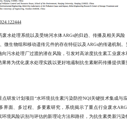
2024.122444
药废水处理系统以及受纳河水体
ARGs
的归趋、传播及相关风险
、微生物组和移动遗传元件的存在特征以及
ARGs
的传递机制。
施向污水处理厂过渡的潜在风险，引发对高浓度抗生素工业废水
结果将为优化废水处理实践以更好地遏制抗生素耐药传播提供重
重点研发计划项目
“水环境抗生素污染防控
NQI
关键技术集成与应
多界面、多过程
、多要素
研究，
系统
揭示
了
重点行业废水
ARG
素环境风险识别与评估
的新理论方法和路径
，为抗生素类新污染