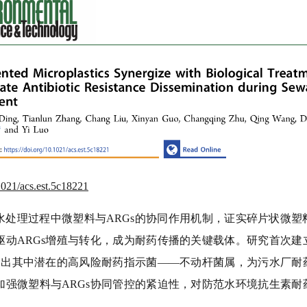
.1021/acs.est.5c18221
水处理过程中微塑料与
ARGs
的协同作用机制，证实碎片状微塑
驱动
ARGs
增殖与转化，成为耐药传播的关键载体。研究首次建
别出其中潜在的高风险耐药指示菌——不动杆菌属，为污水厂耐
加强微塑料与
ARGs
协同管控的紧迫性，对防范水环境抗生素耐