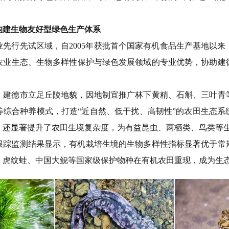
构建生物友好型绿色生产体系
业先行先试区域，自
2005
年获批首个国家有机食品生产基地以来
农业生态、生物多样性保护与绿色发展领域的专业优势，协助建
，建德市立足丘陵地貌，因地制宜推广林下黄精、石斛、三叶青
等综合种养模式，打造
“近自然、低干扰、高韧性”的农田生态系
，还显著提升了农田生境复杂度，为有益昆虫、两栖类、鸟类等
跟踪监测
结果显示
，有机栽培生境的生物多样性指标显著优于常
。虎纹蛙、中国大鲵等国家级保护物种在有机农田重现，成为生