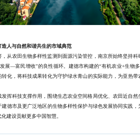
打造人与自然和谐共生的市域典范
济，从农田生物多样性监测到面源污染管控，
南京所
始终坚持科
发展—富民增收”
的
良性循环。建德市构建的
“有机农业
+
生物多
的转化
，将科技成果转化为
守护
绿水青山的
实际能力
，为亚热带
续发挥科技支撑作用，围绕生态农业空间格局优化、农田近自然
于
建德市及更广泛地区的生物多样性保护与绿色发展协同实践，
代化建设贡献更多中国智慧。