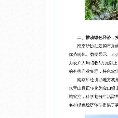
二、
推动绿色经济
，
南京所协助建德市系
优势转化。数据显示，
202
力农户人均增收
5
万元以上
的有机产业集群，特色农
南京所还协助地方构
水青山真正
转化为
金山银
域管控，科学划分生活聚
乡村绿色经济转型提供了