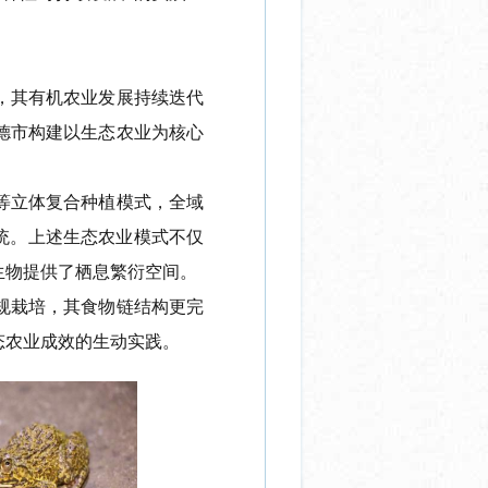
，
其有机农业发展
持续迭代
德市构建以生态农业为核心
等立体复合种植
模式
，全域
统。
上述
生态农业模式不仅
生物
提供了栖息繁衍空间。
规栽培
，其
食物链结构
更
完
态农业成效的生动
实践
。