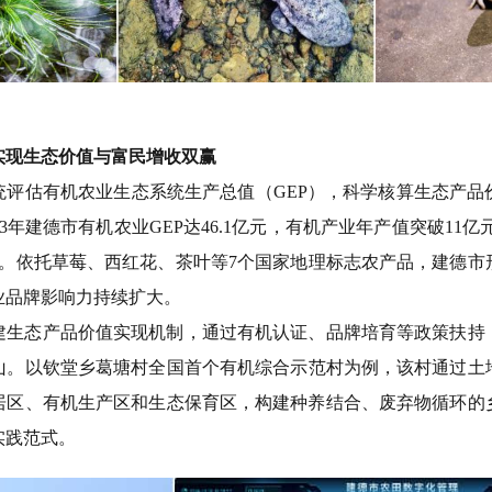
实现生态价值与富民增收双赢
统评估有机农业生态系统生产总值（
GEP
），科学核算生态产品
3
年建德市有机农业
GEP
达
46.1
亿元，有机产业年产值突破
11
亿
。依托草莓、西红花、茶叶等
7
个国家地理标志农产品，
建德市
业品牌影响力持续扩大。
建
生态产品价值实现机制
，通过有机认证、品牌培育等政策扶持
山。以钦堂乡葛塘村全国首个有机综合示范村为例，
该村
通过土
居区、有机生产区和生态保育区，构建种养结合、废弃物循环的
实践范式。