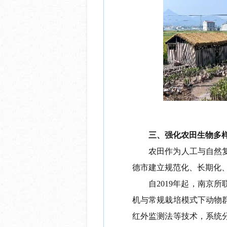
三、
强化农田生物多
农田
作为
人工与自然
德市建立规范化、长期化
自
2019
年起，南京所
机与常规栽培模式下动物
红外监测法等技术，系统