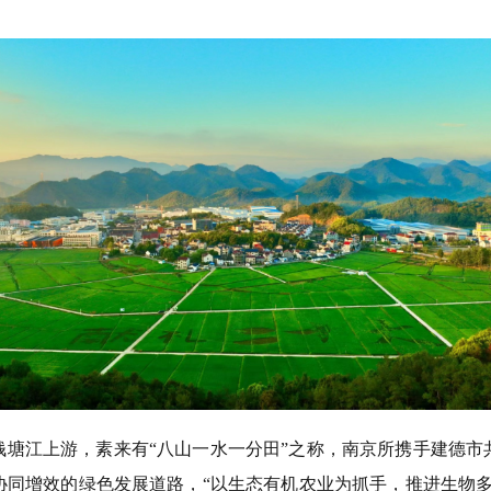
钱塘江上游，素来有
“八山一水一分田”
之称，
南京所
携手建德市
协同增效的绿色发展道路
，
“以生态有机农业为抓手
，
推进生物