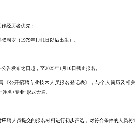
工作经历者优先；
过
45
周岁
（
1979
年
1
月
1
日以后出生
）。
本公告发布之日起，至
20
25
年
1
月
10
日
截止报名
。
写《公开招聘专业技术人员报名登记表》
，与个人简历及相
以
“姓名
+
专业
”
形式
命名。
对应聘人员提交的报名材料进行初步筛选，对符合条件的人员将