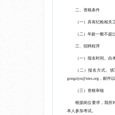
二、资格条件
（一）具有
纪检
相关
（
二
）
年龄一般不超
三、
招聘程序
（
一
）
报名
时间。
自
（
二
）
报名
方式。填
gongziyu
@nies.org
，
邮件
（三）
资格审核
根据岗位要求，我所
本人参加考试。