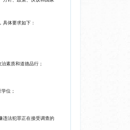
，
具体要求
如下：
政治素质和道德品行；
应学位；
嫌违法犯罪正在接受调查的