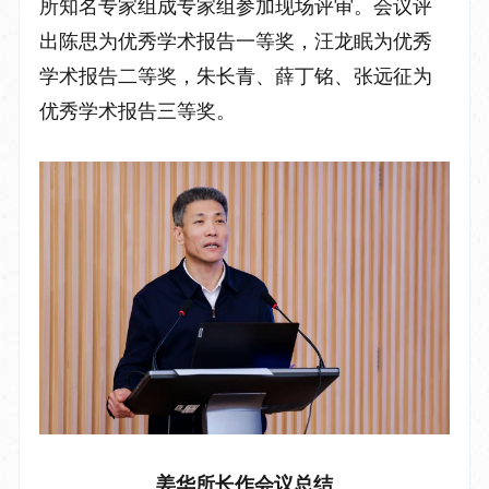
所
知名专家组成专家组
参加现场评审。会议评
出陈思为优秀学术
报告
一等奖，汪龙眠为优秀
学术
报告
二等奖，
朱长青、薛丁铭、张远征
为
优秀学术
报告
三等奖。
姜华所长作会议总结