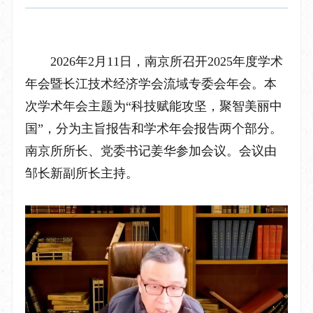
202
6
年
2
月
11
日，南京所召开
202
5
年度
学术
年会暨长江技术经济学会流
域专委会年会。本
次学术年会主题为
“
科技赋能攻坚，聚智美丽中
国
”
，分为主旨报告和学术年会报告
两个部分
。
南京所所长、党委书记姜华参加会议。会议由
邹长新副所长主持。