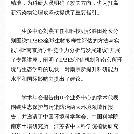
精准，为科研人员明确了攻关方向，也为打赢
新污染物治理攻坚战提供了重要指引。
生多中心刘燕主任和科技处张胜田处长分
别围绕
“IPBES
全球生物多样性评估的方法与实
践
”
和
“
南京所学科竞争力分析与发展建议
”
开展
了专题讲座，阐明了
IPBES
评估机制和南京所环
境与生态学科的现状，对南京所
提升
科研
能力
水平和国际影响力
提出了建议。
学术年会报告由
10
个
业务中心的学术代表
围绕
生态保护与污染防治两大环境领域
作报
告，并邀请了中国环境科学学会
、
中国科学院
南京土壤研究所
、江苏省中国科学院植物研究