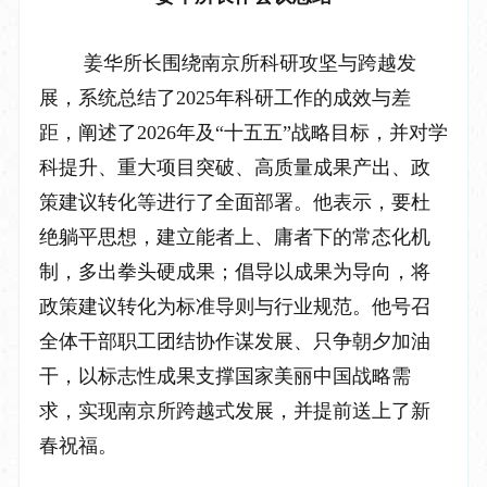
姜华所长围绕南京所科研攻坚与跨越发
展，系统总结了
2025
年科研工作的成效与差
距，阐述了
2026
年及
“
十五五
”
战略目标，并对学
科提升、重大项目突破、高质量成果产出、政
策建议转化等进行了全面部署。他表示，要杜
绝躺平思想，建立能者上、庸者下的常态化机
制
，
多出拳头硬成果；倡导以成果为导向，将
政策建议转化为标准导则与行业规范。他号召
全体干部职工团结协作
谋发展、
只争朝夕
加油
干
，以标志性成果支撑国家
美丽中国战略
需
求，实现南京所跨越式发展，并提前送上了新
春祝福。