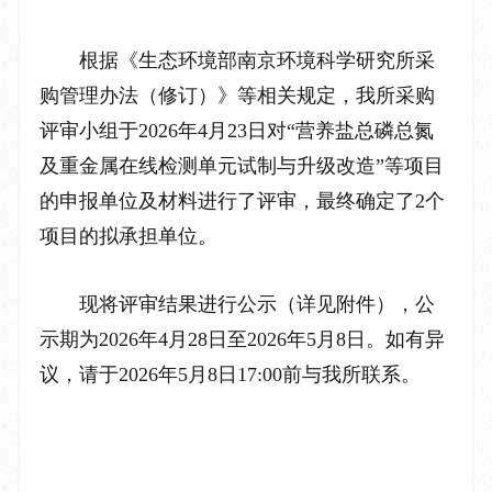
根据《生态环境部南京环境科学研究所采
购管理办法（修订）》等相关规定，我所采购
评审小组于
2026
年
4
月
23
日对
“营养盐总磷总氮
及重金属在线检测单元试制与升级改造”
等项目
的申报单位及材料进行了评审，最终确定了
2
个
项目的拟承担单位。
现将评审结果进行公示（详见附件），公
示期为
2026
年
4
月
28
日至
2026
年
5
月
8
日。如有异
议，请于
2026
年
5
月
8
日
17:00
前与我所联系。