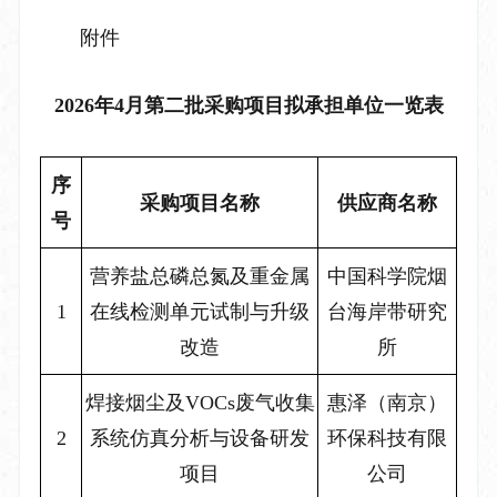
附件
2026
年
4
月第
二
批采购项目拟承担单位一览表
序
采购项目名称
供应商名称
号
营养盐总磷总氮及重金属
中国科学院烟
1
在线检测单元试制与升级
台海岸带研究
改造
所
焊接烟尘及
VOCs
废气收集
惠泽（南京）
2
系统仿真分析与设备研发
环保科技有限
项目
公司