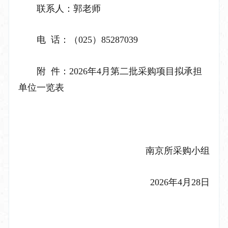
联系人：郭老师
电
话：（
025
）
85287039
附
件：
2026
年
4
月第
二
批采购项目拟承担
单位一览表
南京所采购小组
2026
年
4
月
28
日