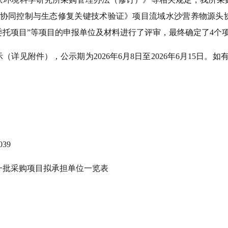
头协同控制与生态修复关键技术验证》项目流域水沙营养物源头
托项目”
等项目的申报单位及材料进行了评审，最终确定了
4
个
示（详见附件），公示期为
2026
年
6
月
8
日至
2026
年
6
月
15
日。如
039
一
批采购项目拟承担单位一览表