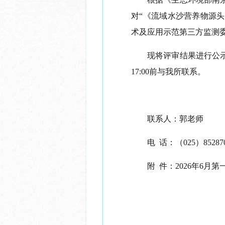
对
“《流域水沙营养物源
术及应用示范第三方监测委
现将评审结果进行公
17:00
前与我所联系。
联系人：郭老师
电
话：（
025
）
85287
附
件：
2026
年
6
月第