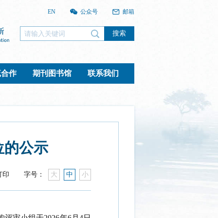
EN
公众号
邮箱
搜索
流合作
期刊图书馆
联系我们
位的公示
打印
字号：
大
中
小
购评审小组于
2026
年
6
月
4
日