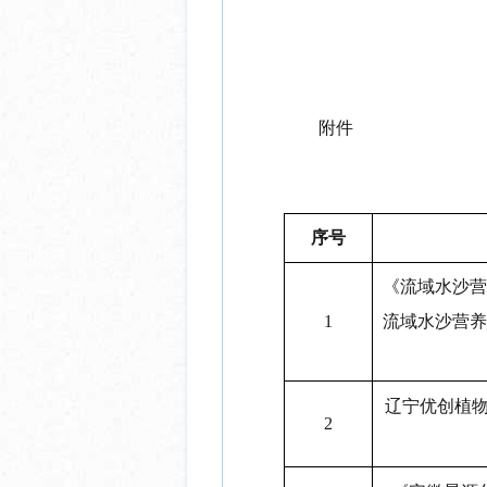
附件
序号
《流域水沙营
1
流域水沙营养
辽宁优创植
2