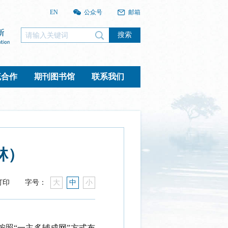
EN
公众号
邮箱
搜索
流合作
期刊图书馆
联系我们
林）
打印
字号：
大
中
小
按照“一主多辅成网”方式布