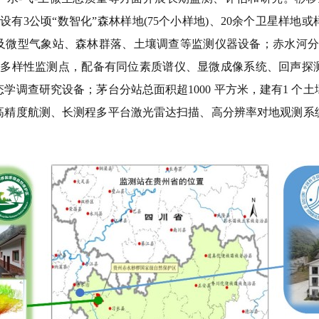
设有3公顷“数智化”森林样地(75个小样地)、20余个卫星样地
微型气象站、森林群落、土壤调查等监测仪器设备；赤水河分站科
类多样性监测点，配备有同位素质谱仪、显微成像系统、回声探
学调查研究设备；茅台分站总面积超1000 平方米，建有1 个
高精度航测、长测程多平台激光雷达扫描、高分辨率对地观测系