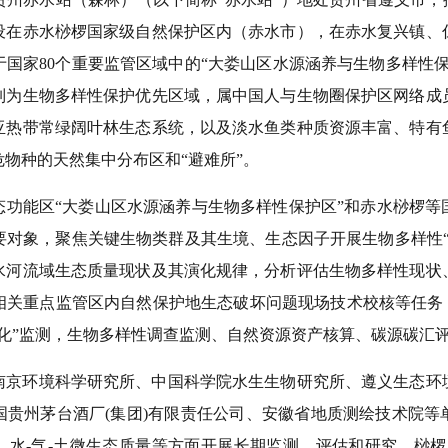
设在赤水桫椤国家级自然保护区内（赤水市），在赤水复兴镇、
国家80个重要监管区域中的“大娄山区水源涵养与生物多样性
列为生物多样性保护优先区域，属中国人与生物圈保护区网络成
亚热带常绿阔叶林生态系统，以及淡水鱼类种质资源丰富、特有
物种的天然集中分布区和“避难所”。
态功能区“大娄山区水源涵养与生物多样性保护区”和赤水桫椤等
要对象，聚焦关键生物类群及其生境、生态因子开展生物多样性“
水河流域生态质量现状及其演化规律，分析评估生物多样性现状
关重点监管区内自然保护地生态破坏问题现场技术校核等任务，以
体化”监测，生物多样性调查监测、自然资源资产核算、碳源碳汇
南京环境科学研究所、中国科学院水生生物研究所、遵义生态环
国贵州茅台酒厂(集团)有限责任公司、安徽省地质测绘技术院等
、水-气-土微生态质量等方面开展长期监测、评估和研究。桫椤