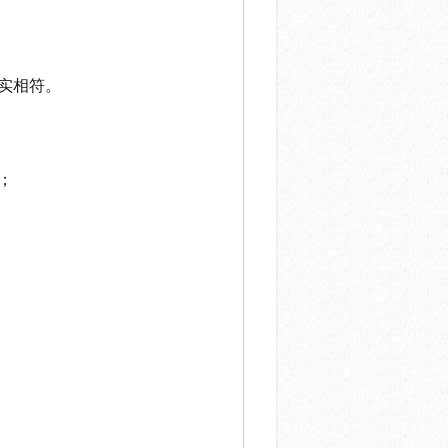
实相符。
；