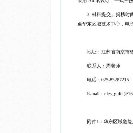
采用
A4
纸装订，一式三
3.
材料提交。揭榜时
至华东区域技术中心，电
地址：江苏省南京市
联系人：周老师
电话：
025-85287215
E-mail
：
nies_gufei@1
附件
1
：
华东区域危险废