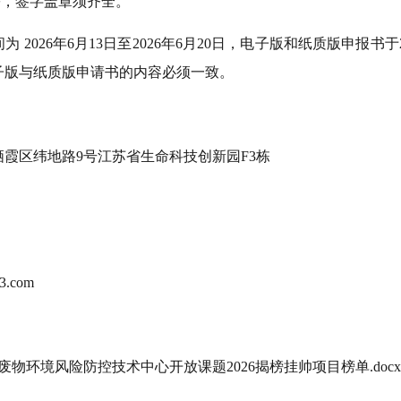
份，签字盖章须齐全。
间为
2026
年
6
月
13
日至
2026
年
6
月
20
日，电子版和纸质版申报书于
子版与纸质版申请书的内容必须一致。
栖霞区纬地路
9
号江苏省生命科技创新园
F3
栋
63.com
物环境风险防控技术中心开放课题2026揭榜挂帅项目榜单.docx