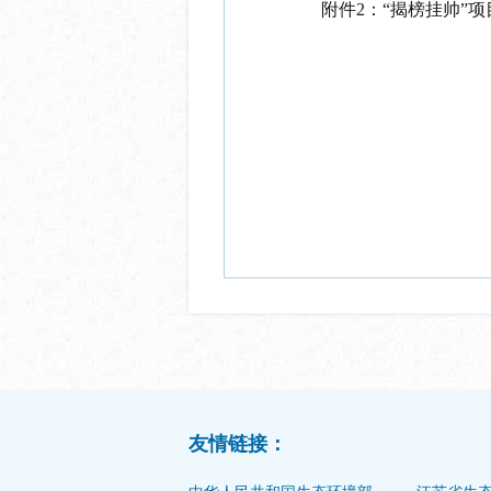
附件
2
：
“揭榜挂帅”项目
友情链接：